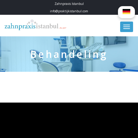
Zahnpraxis İstanbul
info@praktijkistanbul.com
Behandeling