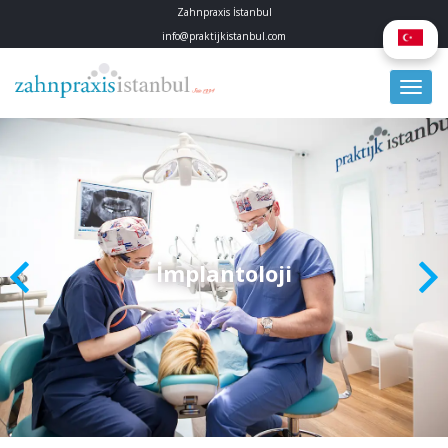
Zahnpraxis İstanbul
info@praktijkistanbul.com
İmplantoloji