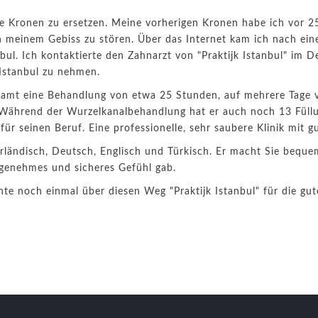
ne Kronen zu ersetzen. Meine vorherigen Kronen habe ich vor 25
 meinem Gebiss zu stören. Über das Internet kam ich nach eine
nbul. Ich kontaktierte den Zahnarzt von "Praktijk Istanbul" im 
Istanbul zu nehmen.
esamt eine Behandlung von etwa 25 Stunden, auf mehrere Tage v
be. Während der Wurzelkanalbehandlung hat er auch noch 13 Füll
für seinen Beruf. Eine professionelle, sehr saubere Klinik mit g
derländisch, Deutsch, Englisch und Türkisch. Er macht Sie bequ
ngenehmes und sicheres Gefühl gab.
te noch einmal über diesen Weg "Praktijk Istanbul" für die g