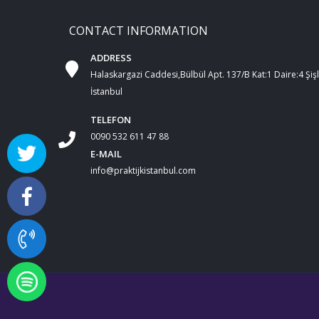
CONTACT INFORMATION
ADDRESS
Halaskargazi Caddesi,Bülbül Apt. 137/B Kat:1 Daire:4 Şişl
İstanbul
TELEFON
0090 532 611 47 88
E-MAIL
info@praktijkistanbul.com