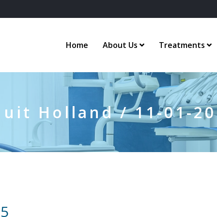
Home
About Us
Treatments
 uit Holland / 11-01-2
15